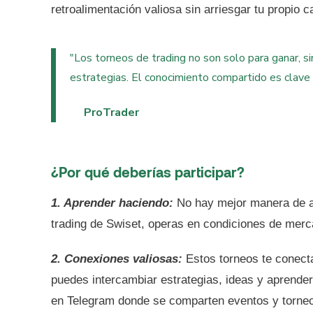
retroalimentación valiosa sin arriesgar tu propio ca
"Los torneos de trading no son solo para ganar, si
estrategias. El conocimiento compartido es clave p
ProTrader
Hashtags: #TradingSmart #TorneosDeTrading #TradingCompetitivo
¿Por qué deberías participar?
1. Aprender haciendo:
No hay mejor manera de ap
trading de Swiset, operas en condiciones de merca
2. Conexiones valiosas:
Estos torneos te conect
puedes intercambiar estrategias, ideas y aprende
en Telegram donde se comparten eventos y torneos