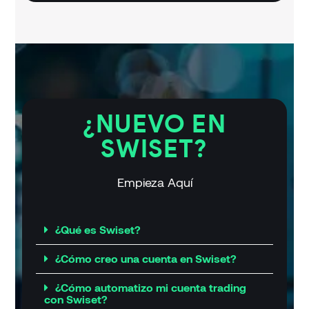
¿NUEVO EN
SWISET?
Empieza Aquí
¿Qué es Swiset?
¿Cómo creo una cuenta en Swiset?
¿Cómo automatizo mi cuenta trading
con Swiset?